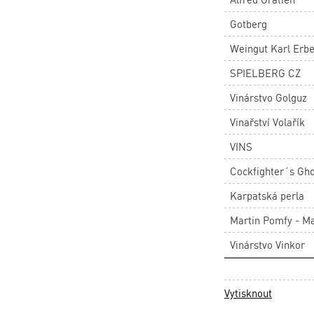
Gotberg
Weingut Karl Erb
SPIELBERG CZ
Vinárstvo Golguz
Vinařství Volařík
VINS
Cockfighter´s Gho
Karpatská perla
Martin Pomfy - M
Vinárstvo Vinkor
Vytisknout