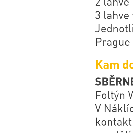
2 lahve
3 lahve
Jednotl
Prague 
Kam do
SBĚRN
Foltýn 
V Náklí
kontakt