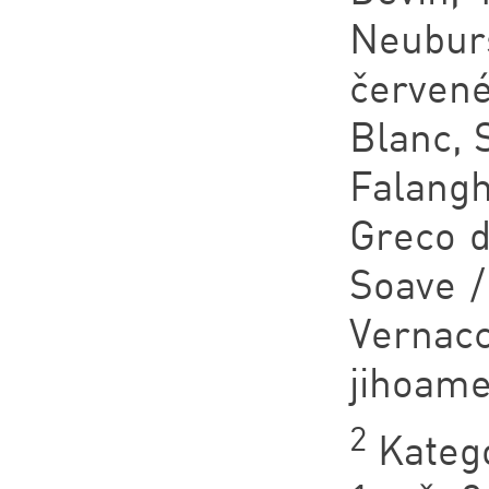
Neuburs
červené
Blanc, S
Falangh
Greco di
Soave /
Vernacc
jihoame
2
Katego