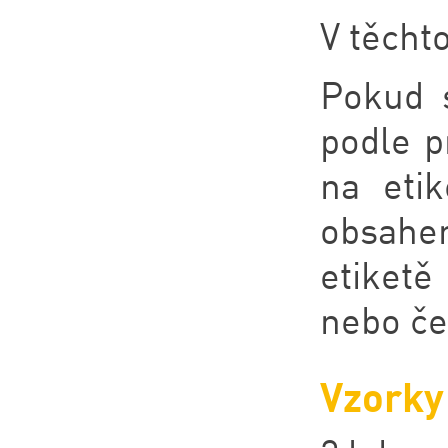
V těchto
Pokud 
podle p
na etik
obsahe
etiketě
nebo če
Vzorky