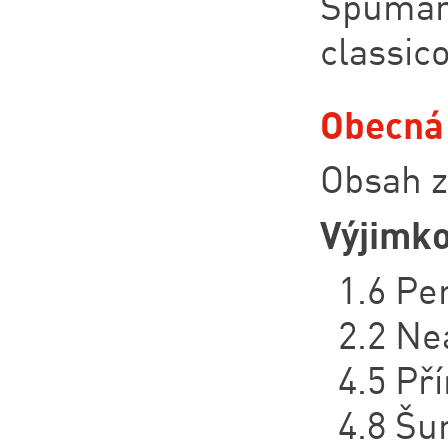
Spuman
classic
Obecná 
Obsah z
Výjimko
1.6 Per
2.2 Ne
4.5 Př
4.8 Šu