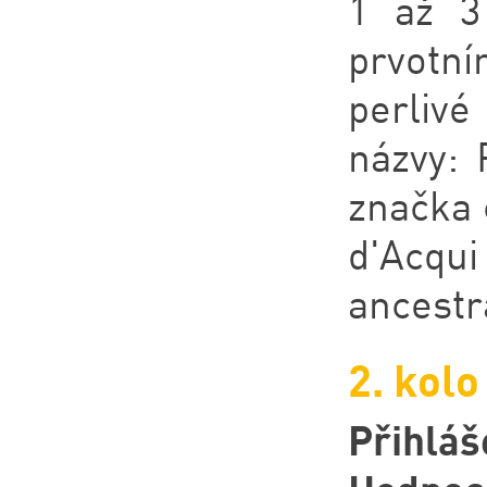
1 až 3
prvotní
perlivé
názvy: 
značka 
d'Acqu
ancestr
2. kolo
Přihláš