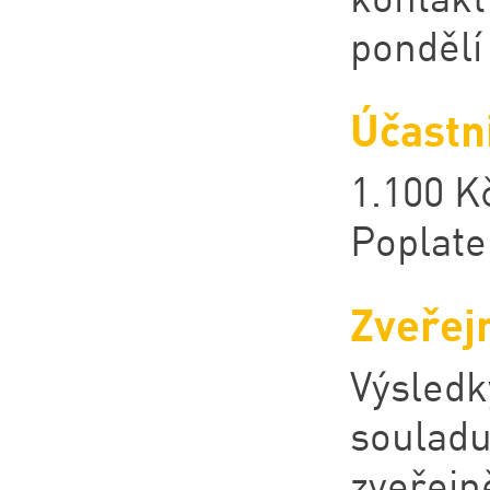
pondělí 
Účastn
1.100 K
Poplate
Zveřej
Výsled
soulad
zveřejn