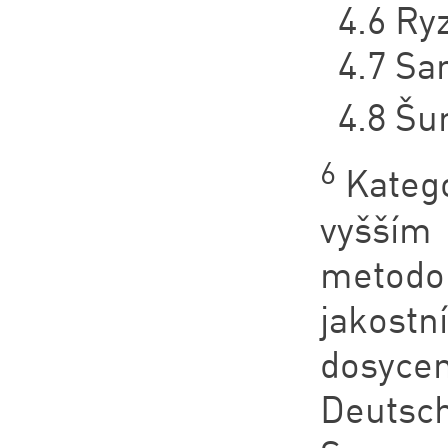
4.6 Ry
4.7 Sa
4.8 Šu
6
Katego
vyšším 
metodo
jakost
dosyce
Deutsch