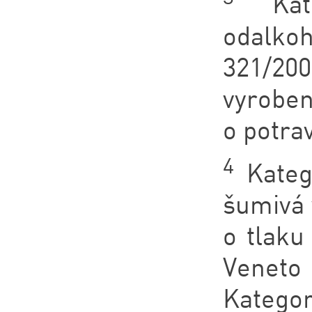
Kateg
odalkoh
321/200
vyroben
o potra
4
Katego
šumivá 
o tlaku
Veneto 
Katego