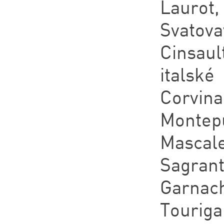
Laurot
Svatov
Cinsaul
italské
Corvina
Montep
Mascale
Sagran
Garnach
Touriga