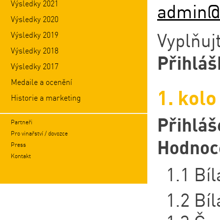
Výsledky 2021
admin@
Výsledky 2020
Vyplňuj
Výsledky 2019
Výsledky 2018
Přihláš
Výsledky 2017
Medaile a ocenění
1. kolo
Historie a marketing
Přihláš
Partneři
Pro vinařství / dovozce
Hodnoc
Press
Kontakt
1.1 Bí
1.2 Bí