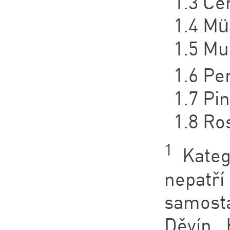
1.3 Če
1.4 Mü
1.5 Mu
1.6 Per
1.7 Pin
1.8 Ro
1
Katego
nepatř
samosta
Děvín, 