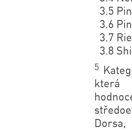
3.5 Pi
3.6 Pi
3.7 Ri
3.8 Sh
5
Katego
která
hodno
středoe
Dorsa,